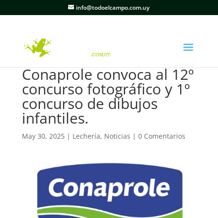
info@todoelcampo.com.uy
Conaprole convoca al 12º
concurso fotográfico y 1º
concurso de dibujos
infantiles.
May 30, 2025
|
Lechería
,
Noticias
|
0 Comentarios