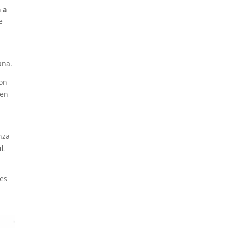
 a
e
ana.
con
en
nza
l
,
les