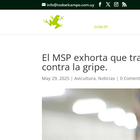
info@todoelcampo.com.uy
El MSP exhorta que tr
contra la gripe.
May 29, 2025
|
Avicultura
,
Noticias
|
0 Coment