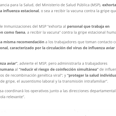
lancia para la Salud, del Ministerio de Salud Pública (MSP),
exhorta
la influenza estacional
, o sea a recibir la vacuna contra la gripe qu
de Inmunizaciones del MSP “exhorta al
personal que trabaja en
ión como faena
, a recibir la vacuna” contra la gripe estacional hum
o la misma recomendación
a los trabajadores que toman contacto 
nal, caracterizado por la circulación del virus de influenza aviar
enza aviar”
, advierte el MSP, pero administrarla a trabajadores
d humana
al
“reducir el riesgo de coinfección simultánea”
de influe
tos de recombinación genética viral”; y
“proteger la salud individua
e gripe, el ausentismo laboral y la transmisión intrafamiliar”.
a coordinará los operativos junto a las direcciones departamenta
ola relevante”.