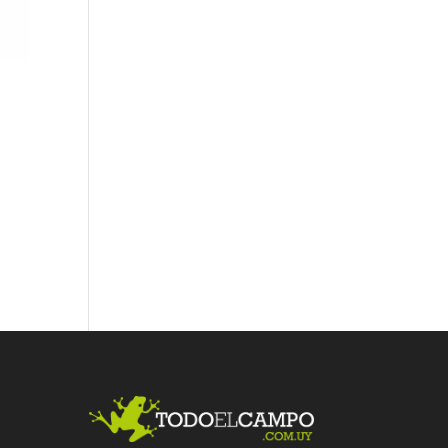
Fac
Twit
Link
ebo
ter
edI
ok
n