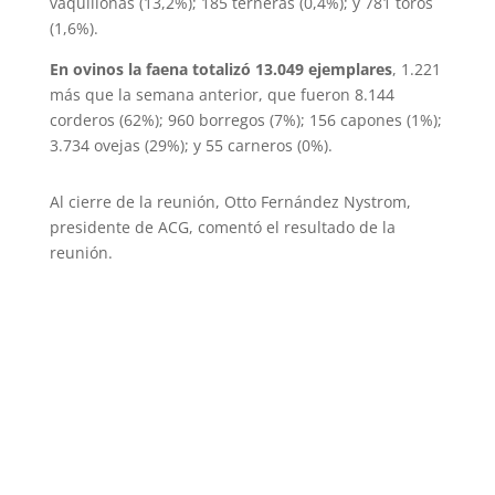
vaquillonas (13,2%); 185 terneras (0,4%); y 781 toros
(1,6%).
En ovinos la faena totalizó 13.049 ejemplares
, 1.221
más que la semana anterior, que fueron 8.144
corderos (62%); 960 borregos (7%); 156 capones (1%);
3.734 ovejas (29%); y 55 carneros (0%).
Al cierre de la reunión, Otto Fernández Nystrom,
presidente de ACG, comentó el resultado de la
reunión.