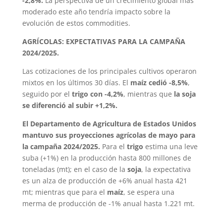
-2,8%.
La perspectiva de un crecimiento global más
moderado este año tendría impacto sobre la
evolución de estos commodities.
AGRÍCOLAS: EXPECTATIVAS PARA LA CAMPAÑA
2024/2025.
Las cotizaciones de los principales cultivos operaron
mixtos en los últimos 30 días. El
maíz cedió -8,5%
,
seguido por el
trigo con -4,2%
, mientras que
la soja
se diferenció al subir +1,2%.
El Departamento de Agricultura de Estados Unidos
mantuvo sus proyecciones agrícolas de mayo para
la campaña 2024/2025.
Para el
trigo
estima una leve
suba (+1%) en la producción hasta 800 millones de
toneladas (mt); en el caso de la
soja
, la expectativa
es un alza de producción de +6% anual hasta 421
mt; mientras que para el
maíz
, se espera una
merma de producción de -1% anual hasta 1.221 mt.