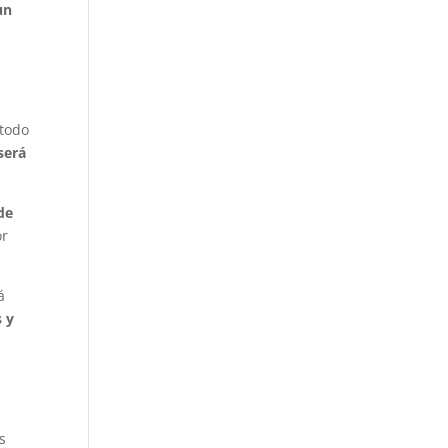
un
todo
será
de
or
á
s y
s