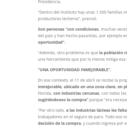
Presidencia.
“Dentro del Instituto hay unas 1.500 familias 
productores lecheros”, precisó.
Son personas “con condiciones
, muchas veces
del país y han hecho pasantías, por ejemplo 
oportunidad”.
“Además, otro problema es que
la población 
una herramienta que por lo menos mitiga esa g
“UNA OPORTUNIDAD INMEJORABLE”.
En ese contexto, el 11 de abril se recibe la p
inmejorable, ubicado en una zona clave, en p
Florida,
con industrias cercanas
, con todas la
sugiriéndonos la compra”
porque “era necesari
“Por otro lado,
a las industrias lácteas les fal
trabajadores en el seguro de paro. Todo eso n
decisión de la compra
, y cuando ingresa por e