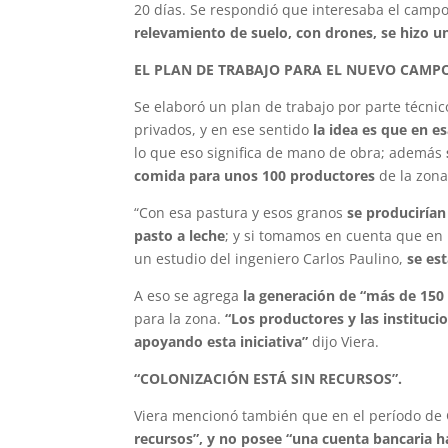
20 días. Se respondió que interesaba el campo
relevamiento de suelo, con drones, se hizo u
EL PLAN DE TRABAJO PARA EL NUEVO CAMP
Se elaboró un plan de trabajo por parte técnico
privados, y en ese sentido
la idea es que en e
lo que eso significa de mano de obra; además
comida para unos 100 productores
de la zona
“Con esa pastura y esos granos
se produciría
pasto a leche
; y si tomamos en cuenta que en l
un estudio del ingeniero Carlos Paulino,
se es
A eso se agrega
la generación de “más de 150 
para la zona.
“Los productores y las instituc
apoyando esta iniciativa”
dijo Viera.
“COLONIZACIÓN ESTÁ SIN RECURSOS”.
Viera mencionó también que en el período de
recursos”, y no posee “una cuenta bancaria h