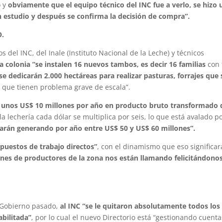
 y
obviamente que el equipo técnico del INC fue a verlo, se hizo 
n estudio y después se confirma la decisión de compra”.
O.
s del INC, del Inale (Instituto Nacional de la Leche) y técnicos
sa colonia “se instalen 16 nuevos tambos, es decir 16 familias
con 
se dedicarán 2.000 hectáreas para realizar pasturas, forrajes que 
 que tienen problema grave de escala”.
n unos US$ 10 millones por año en producto bruto transformado 
a lechería cada dólar se multiplica por seis, lo que está avalado p
tarán generando por año entre US$ 50 y US$ 60 millones”.
puestos de trabajo directos”
, con el dinamismo que eso significar
iones de productores de la zona nos están llamando felicitándono
 Gobierno pasado,
al INC “se le quitaron absolutamente todos los
abilitada”
, por lo cual el nuevo Directorio está “gestionando cuenta