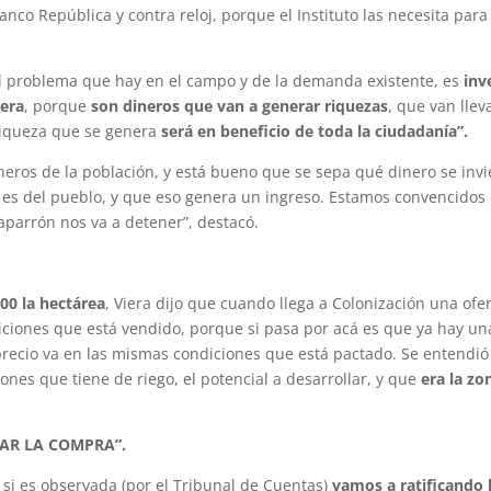
anco República y contra reloj, porque el Instituto las necesita para
l problema que hay en el campo y de la demanda existente, es
inv
nera
, porque
son dineros que van a generar riquezas
, que van llev
 riqueza que se genera
será en beneficio de toda la ciudadanía”.
ros de la población, y está bueno que se sepa qué dinero se invi
e es del pueblo, y que eso genera un ingreso. Estamos convencidos
parrón nos va a detener”, destacó.
300 la hectárea
, Viera dijo que cuando llega a Colonización una ofe
diciones que está vendido, porque si pasa por acá es que ya hay un
precio va en las mismas condiciones que está pactado. Se entendió
ciones que tiene de riego, el potencial a desarrollar, y que
era la zo
CAR LA COMPRA”.
 si es observada (por el Tribunal de Cuentas)
vamos a ratificando 