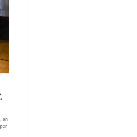
,
ó, en
 por