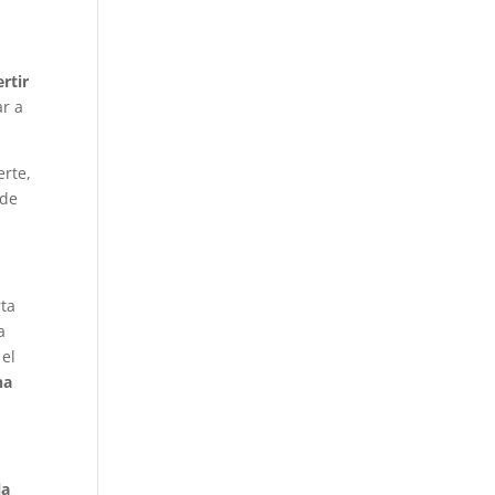
ertir
ar a
erte,
 de
rta
a
 el
na
la