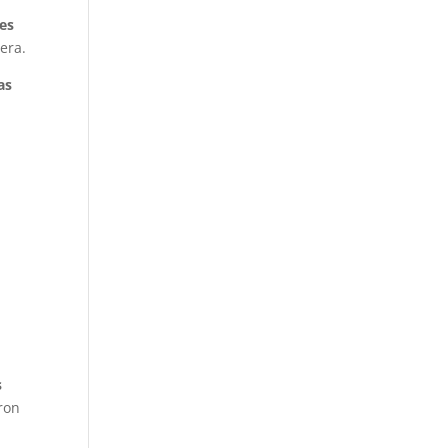
es
era.
as
s
eron