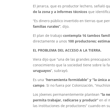
El jerarca, que es productor lechero, señaló q
de la zona y a informes técnicos
que identific
“Es dinero público invertido en tierras que p
familias rurales”
, dijo.
El plan de trabajo
contempla 16 tambos famili
directamente a unos
100 productores; estima
EL PROBLEMA DEL ACCESO A LA TIERRA.
Viera dijo que “una de las grandes preocupaci
conocimiento que la sociedad tiene sobre la f
uruguayos
”, subrayó.
Es una “
herramienta formidable” y “la única a
campo
. Si no fuera por Colonización, “muchís
Los jóvenes permanentemente plantean
“la n
permita trabajar, radicarse y producir”
en el m
las instituciones de productores” cuando en 