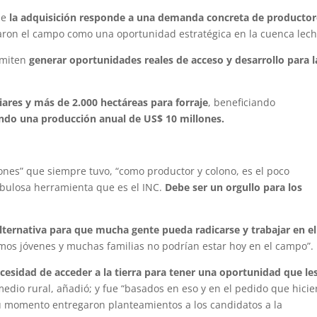
ue
la adquisición responde a una demanda concreta de productor
aron el campo como una oportunidad estratégica en la cuenca lech
ermiten
generar oportunidades reales de acceso y desarrollo para l
ares y más de 2.000 hectáreas para forraje
, beneficiando
ndo una producción anual de US$ 10 millones.
ones” que siempre tuvo, “como productor y colono, es el poco
abulosa herramienta que es el INC.
Debe ser un orgullo para los
lternativa para que mucha gente pueda radicarse y trabajar en el
imos jóvenes y muchas familias no podrían estar hoy en el campo”.
ecesidad de acceder a la tierra para tener una oportunidad que le
edio rural, añadió; y fue “basados en eso y en el pedido que hici
su momento entregaron planteamientos a los candidatos a la