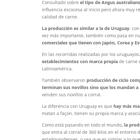
Consultado sobre
el tipo de Angus australian
influencia escocesa al inicio pero ahora muy 
calidad de carne.
La producción es similar a la de Uruguay
, con
vez más importante, también como pasa en nu
comerciales que tienen con Japón, Corea y E
En las recorridas realizadas por los uruguayos,
establecimientos con marca propia
de carne 
Latinoamérica.
También observaron
producción de ciclo com
terminan sus novillos sino que los mandan a 
venden sus novillos a corral.
La diferencia con Uruguay es que
hay más marc
matan a façon, tienen su propia marca y asoci
Como está pasando en todo el mundo
, la pro
que entra al corral de 360 kilos en el entorno
estadounidenses, o sea que es similar a lo que