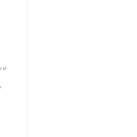
s
e el
a