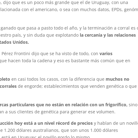
o
, dijo que es un poco más grande que el de Uruguay, con una
relacionada con el americano, o sea con muchos datos, EPDs, genóm
 ganado que pasa a pasto todo el año, y la terminación a corral es
estro país, y sin duda que explotando
la cercanía y las relaciones
stados Unidos.
 Pérez Frontini dijo que se ha visto de todo, con
varios
que hacen toda la cadena y eso es bastante más común que en
pleto
en casi todos los casos, con la diferencia que
muchos no
corrales
de engorde; establecimientos que venden genética o que
as particulares que no están en relación con un frigorífico,
sino
an a sus clientes de genética para generar ese volumen.
ducción hoy está a un nivel récord de precios
y hablan de un novill
 de 1.200 dólares australianos, que son unos 1.000 dólares
 está en Uruguay; el novillo gordo lo mismo.