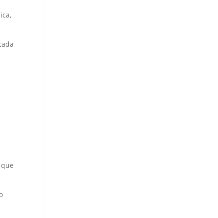
ica,
 cada
 que
o