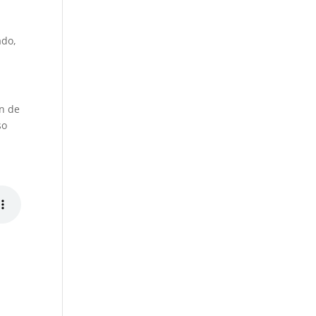
ado,
ón de
so