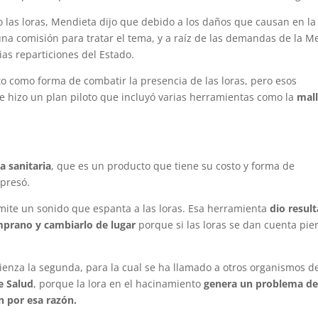
las loras, Mendieta dijo que debido a los daños que causan en la
na comisión para tratar el tema, y a raíz de las demandas de la M
ias reparticiones del Estado.
o como forma de combatir la presencia de las loras, pero esos
e hizo un plan piloto que incluyó varias herramientas como la
mal
a sanitaria
, que es un producto que tiene su costo y forma de
xpresó.
ite un sonido que espanta a las loras. Esa herramienta
dio resul
mprano y cambiarlo de lugar
porque si las loras se dan cuenta pie
enza la segunda, para la cual se ha llamado a otros organismos d
e Salud
, porque la lora en el hacinamiento
genera un problema d
n por esa razón.