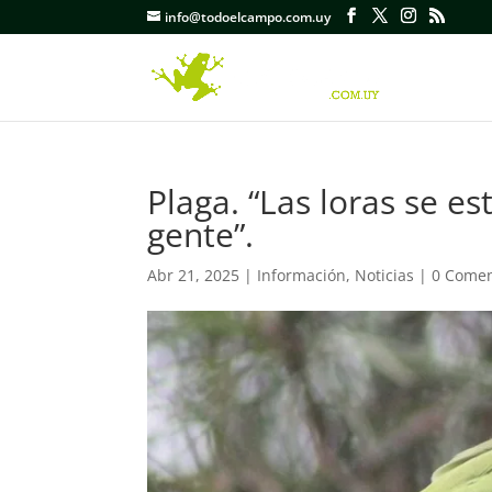
info@todoelcampo.com.uy
Plaga. “Las loras se e
gente”.
Abr 21, 2025
|
Información
,
Noticias
|
0 Comen