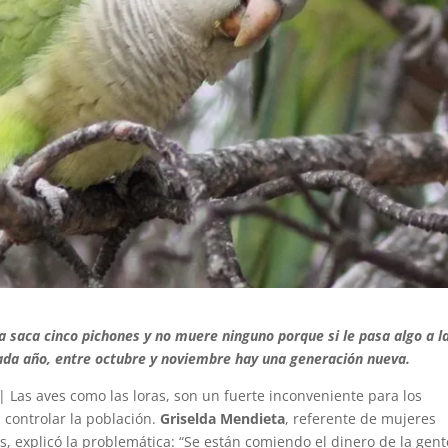
ra saca cinco pichones y no muere ninguno porque si le pasa algo a l
cada año, entre octubre y noviembre hay una generación nueva.
| Las aves como las loras, son un fuerte inconveniente para los
 controlar la población.
Griselda Mendieta
, referente de mujeres
 explicó la problemática: “Se están comiendo el dinero de la gent