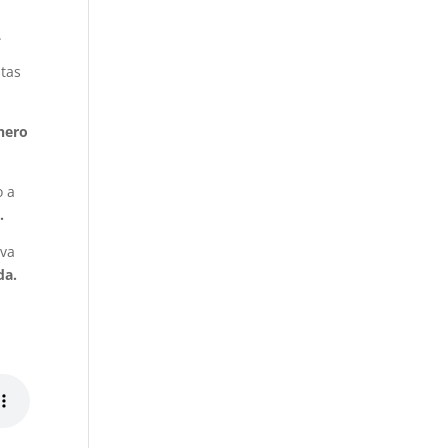
.
ntas
nero
o a
.
iva
da.