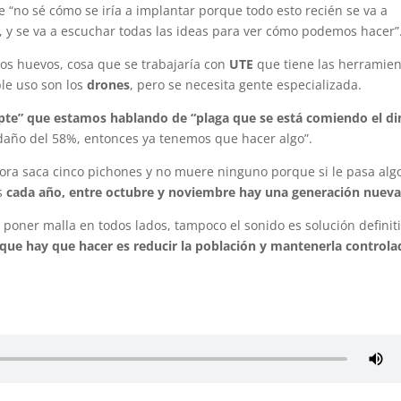
 “no sé cómo se iría a implantar porque todo esto recién se va a
, y se va a escuchar todas las ideas para ver cómo podemos hacer”
 los huevos, cosa que se trabajaría con
UTE
que tiene las herramie
le uso son los
drones
, pero se necesita gente especializada.
pte” que estamos hablando de “plaga que se está comiendo el di
daño del 58%, entonces ya tenemos que hacer algo”.
lora saca cinco pichones y no muere ninguno porque si le pasa alg
es
cada año, entre octubre y noviembre hay una generación nueva
poner malla en todos lados, tampoco el sonido es solución definit
que hay que hacer es reducir la población y mantenerla controla