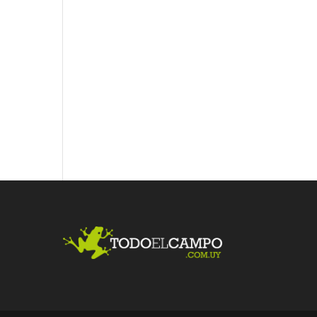
Fac
Twit
Link
ebo
ter
edI
ok
n
Me
gust
a