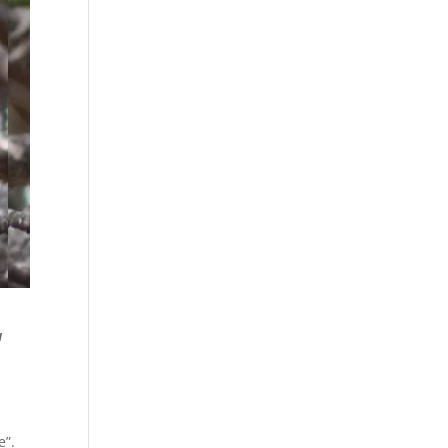
a
e”.