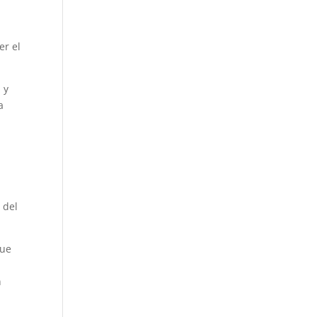
er el
 y
a
 del
que
n