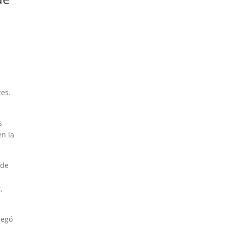
tes.
s
en la
 de
,
regó