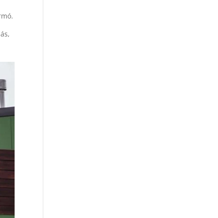
irmó.
más,