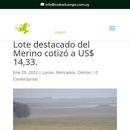
info@todoelcampo.com.uy
Lote destacado del
Merino cotizó a US$
14,33.
Ene 29, 2022
|
Lanas
,
Mercados
,
Ovinos
|
0
Comentarios