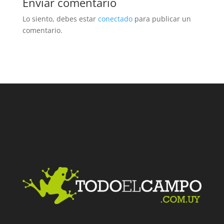
Enviar comentario
Lo siento, debes estar
conectado
para publicar un
comentario.
Facebook
Twitter