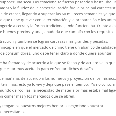
suponer una seca. Las estacione se fueron pasando y hasta ubo u
os y la fluidez de la comercialización fue la principal característ
 de crecer, llegando a superar las 60 mil reces semanales ya que
o que tiene que ver con la terminación y la preparación e los anim
ngorde a corral y la forma tradicional, todo funcionaba. Frente a e
de buenos precios, y una ganadería que cumplía con los requisitos.
tracción y también se logran carcasas más grandes y pesadas.
hincapié en que el mercado de chino tiene un abanico de calidade
 de consumidores, uno debe tener claro a donde quiere apuntar.
e ha faenado y de acuerdo a lo que se faena y de acuerdo a lo que
 que estar muy aceitada para enfrentar dichos desafíos.
s de mañana, de acuerdo a los números y proyección de los mismos
érminos, esto ya lo viví y deja que pase el tiempo. Yo no conocía 
ndo de rodillas, la necesidad de materia primas estaba mal liga
ren comer mas y los mercados que se abren.
e y tengamos nuestros mejores hombres negociando nuestra
ás necesitamos.