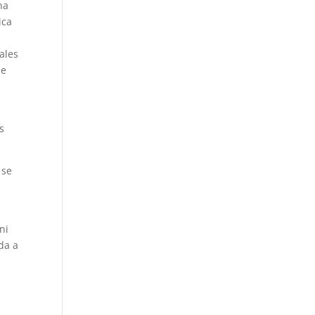
na
ica
ales
se
s
 se
.
ni
da a