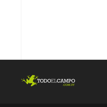
Fac
Twit
Link
ebo
ter
edI
ok
n
Me
gust
a