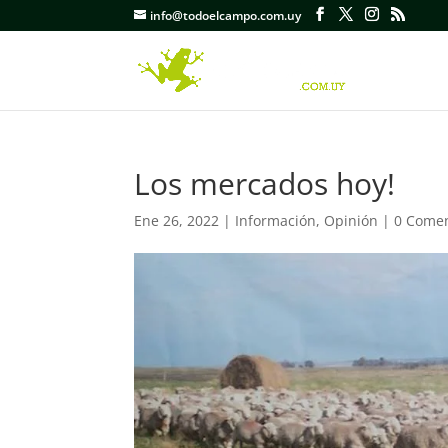
info@todoelcampo.com.uy
Los mercados hoy!
Ene 26, 2022
|
Información
,
Opinión
|
0 Comen