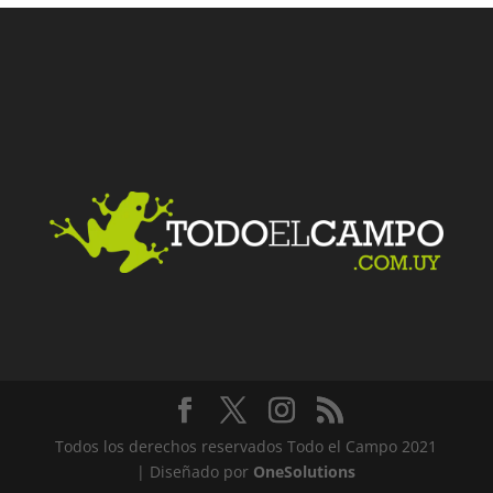
Facebook
Twitter
LinkedIn
Me gusta
Todos los derechos reservados Todo el Campo 2021
| Diseñado por
OneSolutions