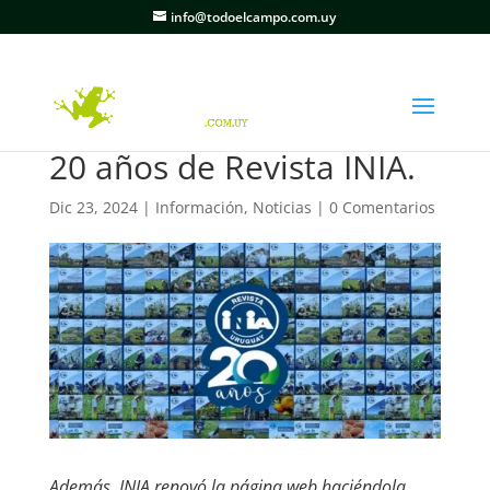
info@todoelcampo.com.uy
20 años de Revista INIA.
Dic 23, 2024
|
Información
,
Noticias
|
0 Comentarios
Además, INIA renovó la página web haciéndola