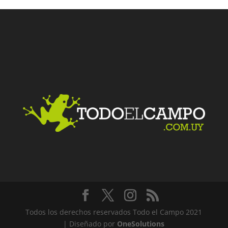
Facebook
Twitter
LinkedIn
Me gusta
Todos los derechos reservados Todo el Campo 2021
| Diseñado por
OneSolutions