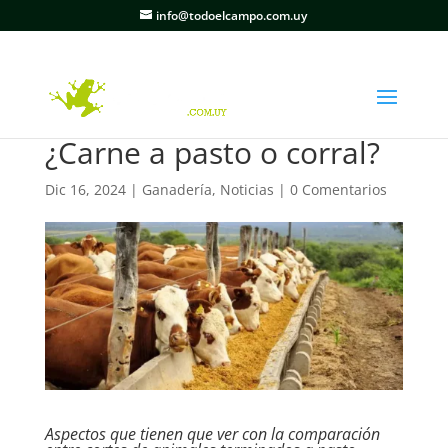
info@todoelcampo.com.uy
¿Carne a pasto o corral?
Dic 16, 2024
|
Ganadería
,
Noticias
|
0 Comentarios
Aspectos que tienen que ver con la comparación