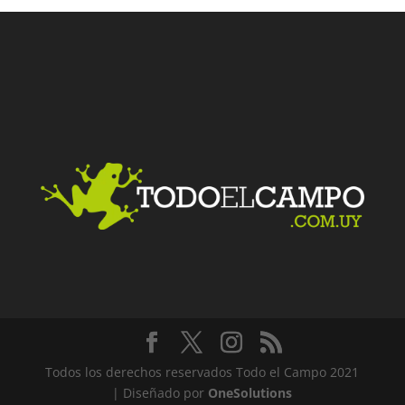
Facebook
Twitter
LinkedIn
Me gusta
Todos los derechos reservados Todo el Campo 2021
| Diseñado por
OneSolutions