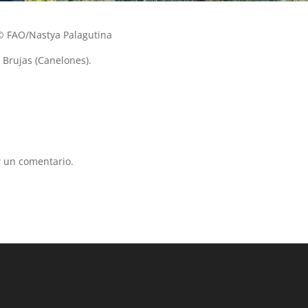
 © FAO/Nastya Palagutina
s Brujas (Canelones).
 un comentario.