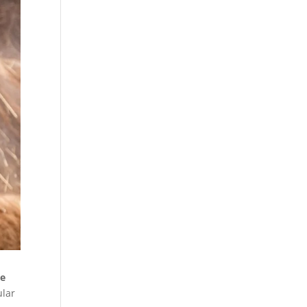
de
ular