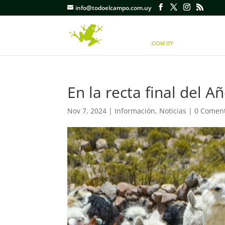
info@todoelcampo.com.uy
En la recta final del A
Nov 7, 2024
|
Información
,
Noticias
|
0 Coment