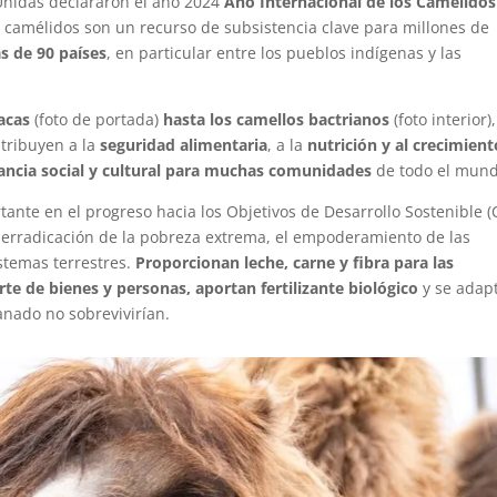
Unidas declararon el año 2024
Año Internacional de los Camélidos
 camélidos son un recurso de subsistencia clave para millones de
s de 90 países
, en particular entre los pueblos indígenas y las
acas
(foto de portada)
hasta los camellos bactrianos
(foto interior),
ntribuyen a la
seguridad alimentaria
, a la
nutrición y al crecimient
ancia social y cultural para muchas comunidades
de todo el mund
nte en el progreso hacia los Objetivos de Desarrollo Sostenible 
a erradicación de la pobreza extrema, el empoderamiento de las
istemas terrestres.
Proporcionan leche, carne y fibra para las
 de bienes y personas, aportan fertilizante biológico
y se adap
anado no sobrevivirían.