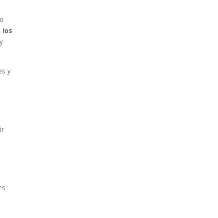
ño
 los
y
es y
ir
es