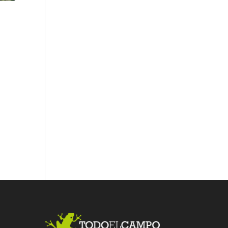
Fac
Twit
Link