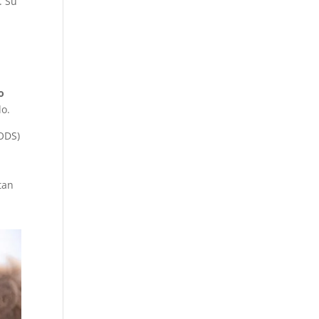
. Su
o
o.
(ODS)
tan