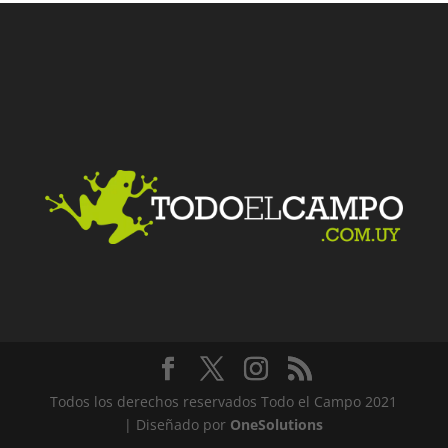
Facebook
Twitter
LinkedIn
Me gusta
Todos los derechos reservados Todo el Campo 2021
| Diseñado por
OneSolutions