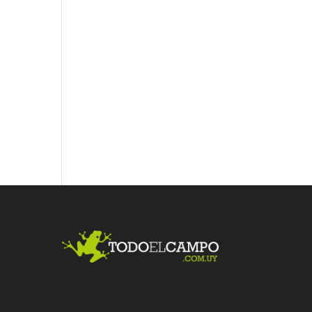
Fac
Twit
Link
ebo
ter
edI
ok
n
Me
gust