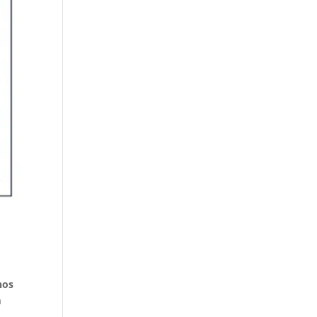
nos
a