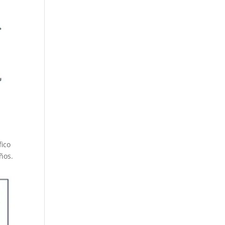
fico
ños.