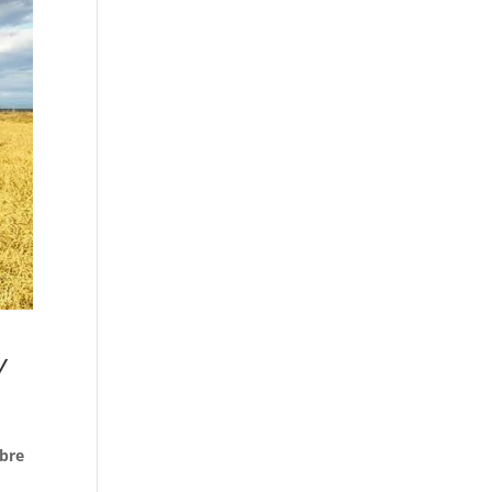
y
ubre