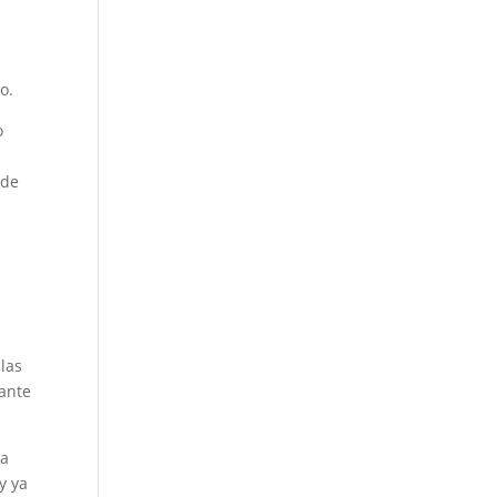
o.
o
 de
 las
tante
la
y ya