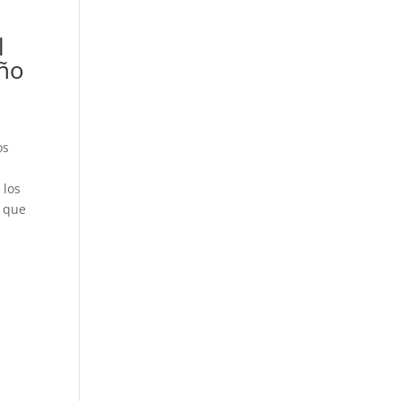
l
año
os
,
 los
o que