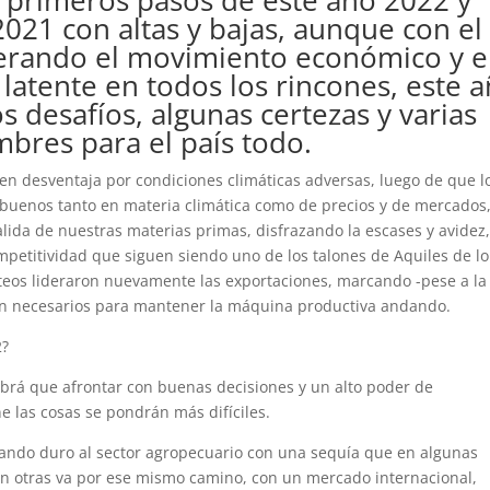
 primeros pasos de este año 2022 y
021 con altas y bajas, aunque con el
derando el movimiento económico y e
latente en todos los rincones, este 
 desafíos, algunas certezas y varias
mbres para el país todo.
en desventaja por condiciones climáticas adversas, luego de que l
buenos tanto en materia climática como de precios y de mercados
alida de nuestras materias primas, disfrazando la escases y avidez,
mpetitividad que siguen siendo uno de los talones de Aquiles de l
teos lideraron nuevamente las exportaciones, marcando -pese a la
tan necesarios para mantener la máquina productiva andando.
2?
brá que afrontar con buenas decisiones y un alto poder de
e las cosas se pondrán más difíciles.
ando duro al sector agropecuario con una sequía que en algunas
 en otras va por ese mismo camino, con un mercado internacional,