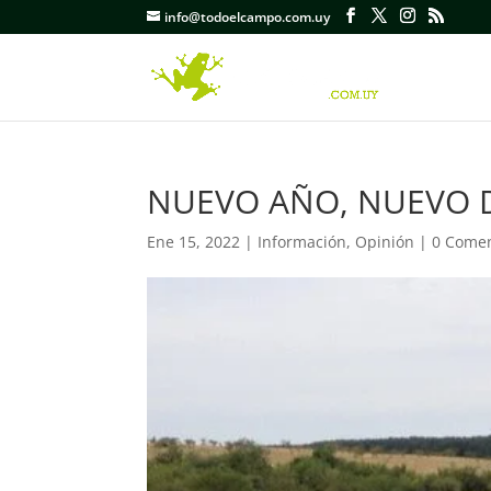
info@todoelcampo.com.uy
NUEVO AÑO, NUEVO 
Ene 15, 2022
|
Información
,
Opinión
|
0 Comen