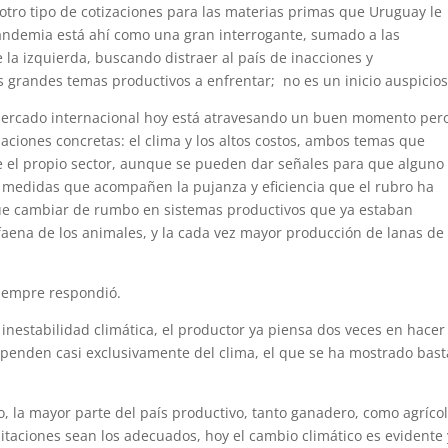
ro tipo de cotizaciones para las materias primas que Uruguay le
pandemia está ahí como una gran interrogante, sumado a las
 la izquierda, buscando distraer al país de inacciones y
s grandes temas productivos a enfrentar; no es un inicio auspicios
l mercado internacional hoy está atravesando un buen momento per
ciones concretas: el clima y los altos costos, ambos temas que
 el propio sector, aunque se pueden dar señales para que alguno
on medidas que acompañen la pujanza y eficiencia que el rubro ha
e cambiar de rumbo en sistemas productivos que ya estaban
aena de los animales, y la cada vez mayor producción de lanas de
siempre respondió.
la inestabilidad climática, el productor ya piensa dos veces en hacer
ependen casi exclusivamente del clima, el que se ha mostrado bas
o, la mayor parte del país productivo, tanto ganadero, como agríco
itaciones sean los adecuados, hoy el cambio climático es evidente 