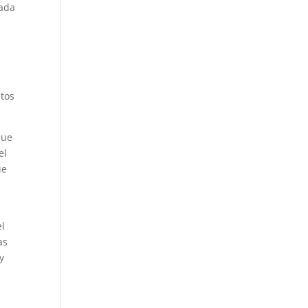
cada
tos
que
el
ue
el
as
y