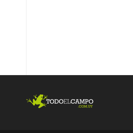
Fac
Twit
Link
ebo
ter
edI
ok
n
Me
gust
a