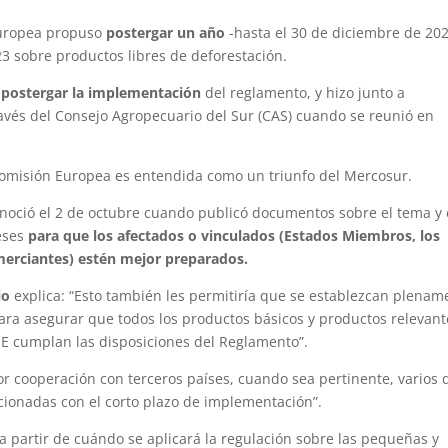
uropea propuso
postergar un año
-hasta el 30 de diciembre de 20
3 sobre productos libres de deforestación.
 postergar la implementación
del reglamento, y hizo junto a
 través del Consejo Agropecuario del Sur (CAS) cuando se reunió en
 Comisión Europea es entendida como un triunfo del Mercosur.
onoció el 2 de octubre cuando publicó documentos sobre el tema y
meses
para que los afectados o vinculados (Estados Miembros, los
merciantes) estén mejor preparados.
io
explica: “Esto también les permitiría que se establezcan plenam
para asegurar que todos los productos básicos y productos relevant
 UE cumplan las disposiciones del Reglamento”.
r cooperación con terceros países, cuando sea pertinente, varios 
cionadas con el corto plazo de implementación”.
a partir de cuándo se aplicará la regulación sobre las pequeñas y