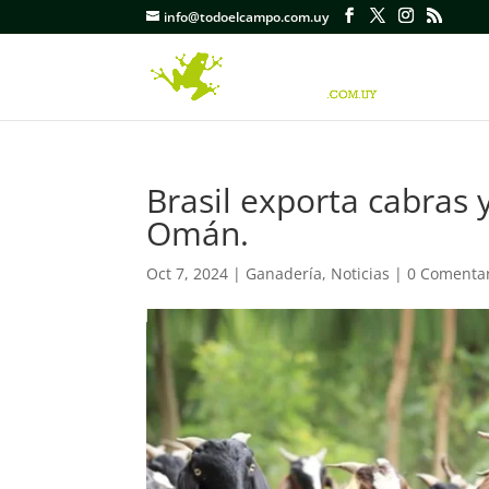
info@todoelcampo.com.uy
Brasil exporta cabras 
Omán.
Oct 7, 2024
|
Ganadería
,
Noticias
|
0 Comenta