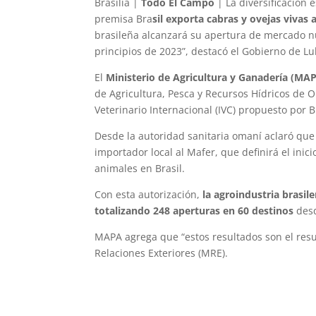
Brasilia |
Todo El Campo
| La diversificación 
premisa Bra
sil exporta cabras y ovejas vivas
brasileña alcanzará su apertura de mercado n
principios de 2023”, destacó el Gobierno de Lul
El
Ministerio de Agricultura y Ganadería (MA
de Agricultura, Pesca y Recursos Hídricos de 
Veterinario Internacional (IVC) propuesto por B
Desde la autoridad sanitaria omaní aclaró que 
importador local al Mafer, que definirá el inic
animales en Brasil.
Con esta autorización,
la agroindustria brasi
totalizando 248 aperturas en 60 destinos
desd
MAPA agrega que “estos resultados son el resul
Relaciones Exteriores (MRE).