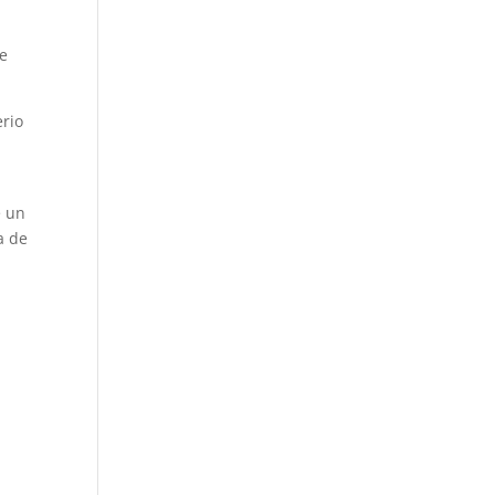
de
erio
e un
a de