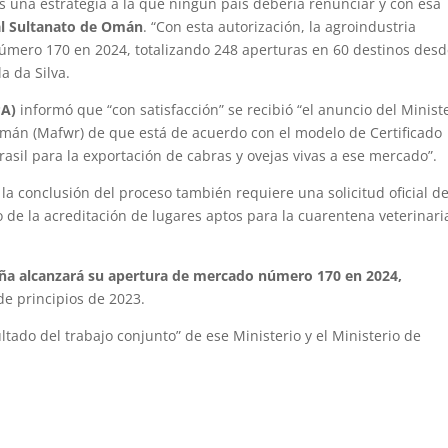
es una estrategia a la que ningún país debería renunciar y con esa
 al Sultanato de Omán
. “Con esta autorización, la agroindustria
úmero 170 en 2024, totalizando 248 aperturas en 60 destinos des
a da Silva.
PA)
informó que “con satisfacción” se recibió “el anuncio del Minist
Omán (Mafwr) de que está de acuerdo con el modelo de Certificado
rasil para la exportación de cabras y ovejas vivas a ese mercado”.
la conclusión del proceso también requiere una solicitud oficial d
io de la acreditación de lugares aptos para la cuarentena veterinari
leña alcanzará su apertura de mercado número 170 en 2024,
e principios de 2023.
tado del trabajo conjunto” de ese Ministerio y el Ministerio de