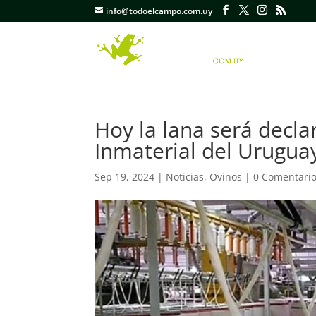
info@todoelcampo.com.uy
Hoy la lana será decla
Inmaterial del Urugua
Sep 19, 2024
|
Noticias
,
Ovinos
|
0 Comentari