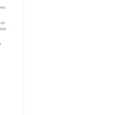
res
n en
cal,
r