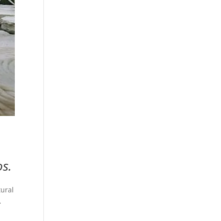
os.
tural
.