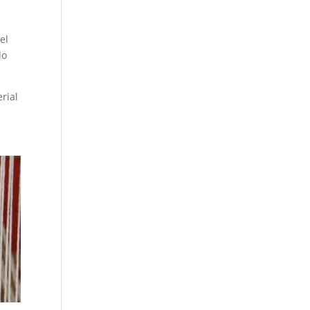
el
do
rial