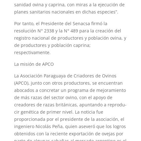
sanidad ovina y caprina, con miras a la ejecución de
planes sanitarios nacionales en dichas especies”.
Por tanto, el Presidente del Senacsa firmó la
resolución N° 2338 y la N° 489 para la creación del
registro nacional de productores y población ovina, y
de productores y población caprina;
respectivamente.
La misión de APCO
La Asociación Para­guaya de Criadores de Ovinos
(APCO), junto con otros producto­res, se encuentran
abocados a concretar un programa de mejoramiento
de más razas del sector ovino, con el apoyo de
creadores de razas britá­nicas, apuntando a reprodu­
cir genética de primer nivel. La noticia fue
proporcionada por el presidente de la aso­ciación, el
ingeniero Nico­lás Peña, quien aseveró que los logros
obtenidos con la reciente exportación de ove­jas por
parte de algunas caba­ñas al mercado argentino es el