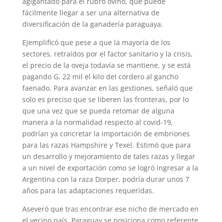
agigantado para el rubro ovino, que puede
fácilmente llegar a ser una alternativa de
diversificación de la ganade­ría paraguaya.
Ejemplificó que pese a que la mayoría de los
sectores, retraí­dos por el factor sanitario y la crisis,
el precio de la oveja todavía se mantiene, y se está
pagando G. 22 mil el kilo del cordero al gancho
faenado. Para avanzar en las gestiones, señaló que
solo es preciso que se liberen las fronteras, por lo
que una vez que se pueda reto­mar de alguna
manera a la nor­malidad respecto al covid-19,
podrían ya concretar la impor­tación de embriones
para las razas Hampshire y Texel. Estimó que para
un desarrollo y mejoramiento de tales razas y llegar
a un nivel de exporta­ción como se logró ingresar a la
Argentina con la raza Dorper, podría durar unos 7
años para las adaptaciones requeridas.
Aseveró que tras encontrar ese nicho de mercado en
el vecino país, Paraguay se posi­ciona como referente