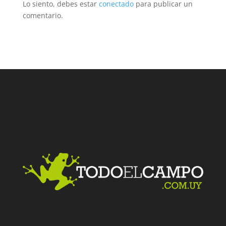
Lo siento, debes estar
conectado
para publicar un
comentario.
Facebook
Twitter
LinkedIn