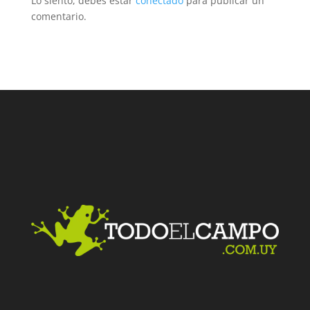
Lo siento, debes estar
conectado
para publicar un
comentario.
Facebook
Twitter
LinkedIn