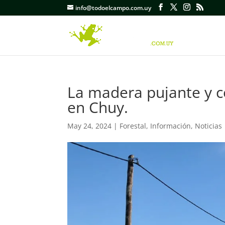
info@todoelcampo.com.uy
La madera pujante y c
en Chuy.
May 24, 2024
|
Forestal
,
Información
,
Noticias