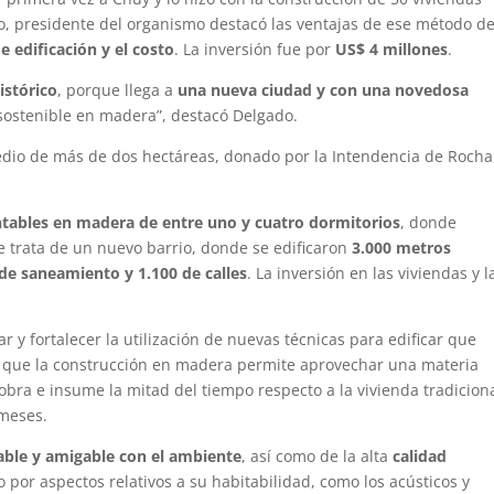
, presidente del organismo destacó las ventajas de ese método d
e edificación y el costo
. La inversión fue por
US$ 4 millones
.
istórico
, porque llega a
una nueva ciudad y con una novedosa
 sostenible en madera”, destacó Delgado.
edio de más de dos hectáreas, donado por la Intendencia de Rocha
ntables en madera de entre uno y cuatro dormitorios
, donde
Se trata de un nuevo barrio, donde se edificaron
3.000 metros
de saneamiento y 1.100 de calles
. La inversión en las viviendas y l
r y fortalecer la utilización de nuevas técnicas para edificar que
icó que la construcción en madera permite aprovechar una materia
obra e insume la mitad del tiempo respecto a la vivienda tradiciona
 meses.
able y amigable con el ambiente
, así como de la alta
calidad
 por aspectos relativos a su habitabilidad, como los acústicos y