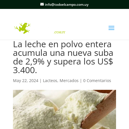
info@todoelcampo.com.uy
La leche en polvo entera
acumula una nueva suba
de 2,9% y supera los US$
3.400.
May 22, 2024
|
Lacteos
,
Mercados
|
0 Comentarios