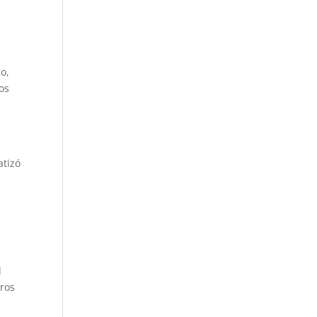
o,
os
atizó
l
tros