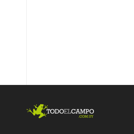
Fac
Twit
Link
ebo
ter
edI
ok
n
Me