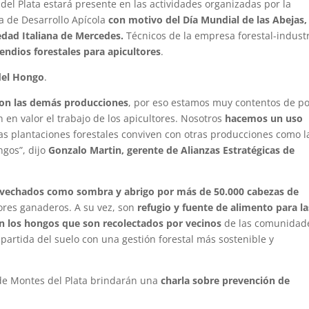
el Plata estará presente en las actividades organizadas por la
a de Desarrollo Apícola
con motivo del Día Mundial de las Abejas,
edad Italiana de Mercedes.
Técnicos de la empresa forestal-industr
endios forestales para apicultores
.
del Hongo
.
con las demás producciones
, por eso estamos muy contentos de p
 en valor el trabajo de los apicultores. Nosotros
hacemos un uso
las plantaciones forestales conviven con otras producciones como l
ngos”, dijo
Gonzalo Martin, gerente de Alianzas Estratégicas de
ovechados como sombra y abrigo por más de 50.000 cabezas de
ores ganaderos. A su vez, son
refugio y fuente de alimento para la
n los hongos que son recolectados por vecinos
de las comunidad
artida del suelo con una gestión forestal más sostenible y
de Montes del Plata brindarán una
charla sobre prevención de