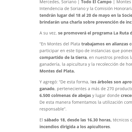
Mercedes, Soriano |
Todo El Campo
| Montes d
Intendencia de Soriano y la Comisión Honorari
tendrán lugar del 18 al 20 de mayo en la Soci
brindarán una charla sobre prevención de inc
A su vez,
se promoverá el programa La Ruta 
“En Montes del Plata
trabajamos en alianzas 
participar en este tipo de instancias que ponen
compartido de la tierra
, en nuestros predios 
ganadería, la apicultura y la recolección de ho
Montes del Plata.
Y agregó: “De esta forma, l
os árboles son apr
ganado
, pertenecientes a más de 270 product
6.500 colmenas de abejas
y lugar donde
crece
De esta manera fomentamos la utilización comp
responsable”.
El
sábado 18, desde las 16.30 horas,
técnicos 
incendios dirigida a los apicultores
.