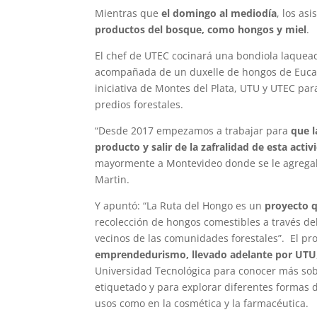
Mientras que
el domingo al mediodía
, los as
productos del bosque, como hongos y miel
.
El chef de UTEC cocinará una bondiola laque
acompañada de un duxelle de hongos de Eucaly
iniciativa de Montes del Plata, UTU y UTEC pa
predios forestales.
“Desde 2017 empezamos a trabajar para
que l
producto y salir de la zafralidad de esta activ
mayormente a Montevideo donde se le agregaba 
Martin.
Y apuntó: “La Ruta del Hongo es un
proyecto 
recolección de hongos comestibles a través de
vecinos de las comunidades forestales”. El pr
emprendedurismo, llevado adelante por UTU
Universidad Tecnológica para conocer más sobr
etiquetado y para explorar diferentes formas d
usos como en la cosmética y la farmacéutica.