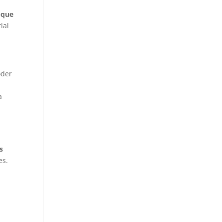
 que
ial
oder
a
s
es.