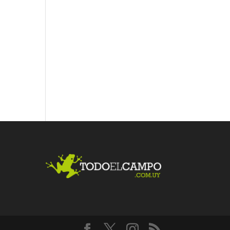
Fac
Twit
Link
ebo
ter
edI
ok
n
Me
gust
a