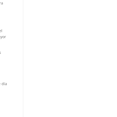
ra
el
ayor
s
 día