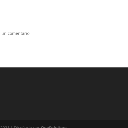
 un comentario.
 2021 | Diseñado por
OneSolutions