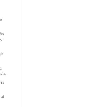
or
iña
no
gó.
),
via.
des
 al