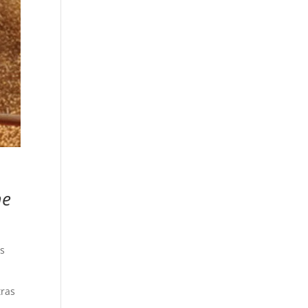
me
os
tras