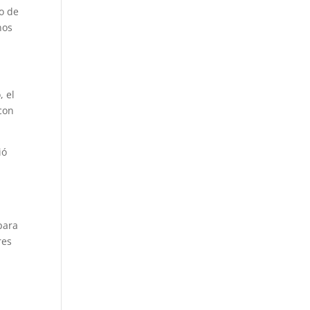
o de
nos
, el
con
ió
para
res