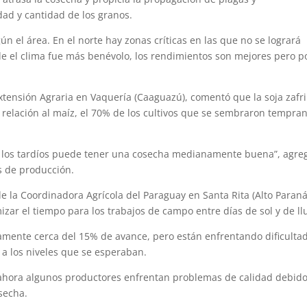
dad y cantidad de los granos.
n el área. En el norte hay zonas críticas en las que no se logrará
nde el clima fue más benévolo, los rendimientos son mejores pero p
tensión Agraria en Vaquería (Caaguazú), comentó que la soja zafr
relación al maíz, el 70% de los cultivos que se sembraron tempra
de los tardíos puede tener una cosecha medianamente buena”, agre
os de producción.
de la Coordinadora Agrícola del Paraguay en Santa Rita (Alto Paraná
izar el tiempo para los trabajos de campo entre días de sol y de llu
amente cerca del 15% de avance, pero están enfrentando dificulta
o a los niveles que se esperaban.
y ahora algunos productores enfrentan problemas de calidad debido
secha.