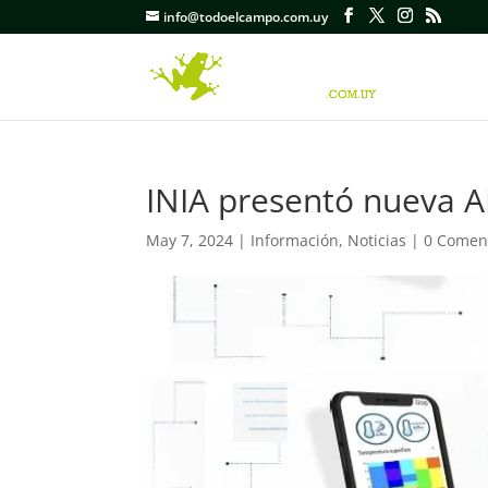
info@todoelcampo.com.uy
INIA presentó nueva 
May 7, 2024
|
Información
,
Noticias
|
0 Comen