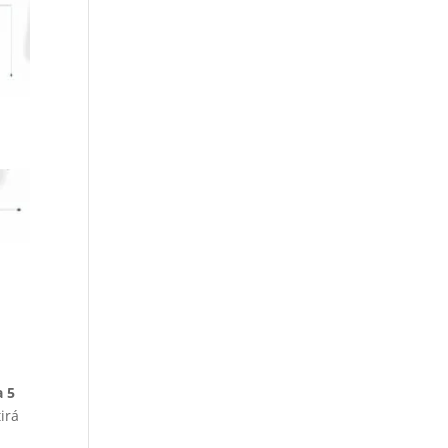
a 5
irá