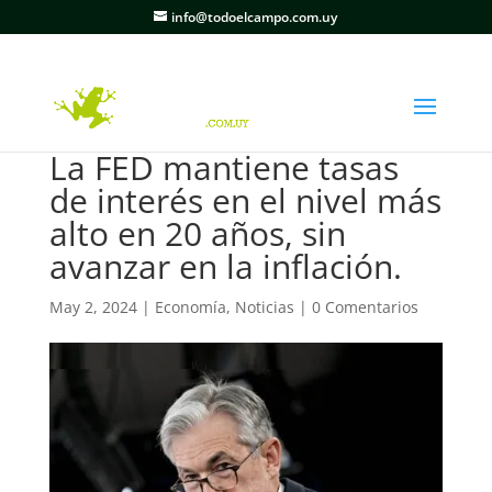
info@todoelcampo.com.uy
La FED mantiene tasas
de interés en el nivel más
alto en 20 años, sin
avanzar en la inflación.
May 2, 2024
|
Economía
,
Noticias
|
0 Comentarios