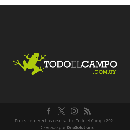
Facebook
Twitter
LinkedIn
Me gusta
Todos los derechos reservados Todo el Campo 2021
| Diseñado por
OneSolutions