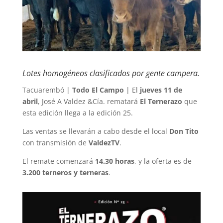
Lotes homogéneos clasificados por gente campera.
Tacuarembó |
Todo El Campo
| El
jueves 11 de
abril
, José A Valdez &Cía. rematará
El Ternerazo
que
esta edición llega a la edición 25.
Las ventas se llevarán a cabo desde el local
Don Tito
con transmisión de
ValdezTV
.
El remate comenzará
14.30 horas
, y la oferta es de
3.200 terneros y terneras
.