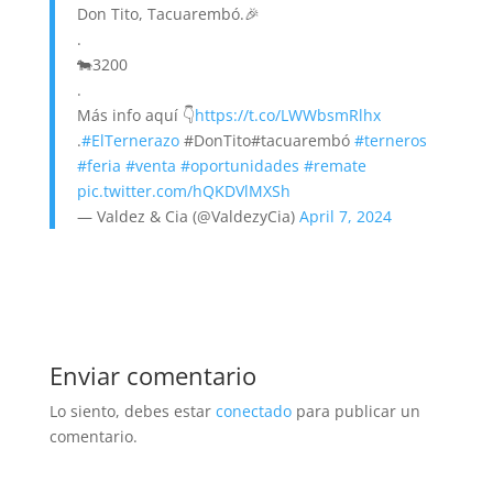
Don Tito, Tacuarembó.🎉
.
🐄3200
.
Más info aquí 👇
https://t.co/LWWbsmRlhx
.
#ElTernerazo
#DonTito#tacuarembó
#terneros
#feria
#venta
#oportunidades
#remate
pic.twitter.com/hQKDVlMXSh
— Valdez & Cia (@ValdezyCia)
April 7, 2024
Enviar comentario
Lo siento, debes estar
conectado
para publicar un
comentario.