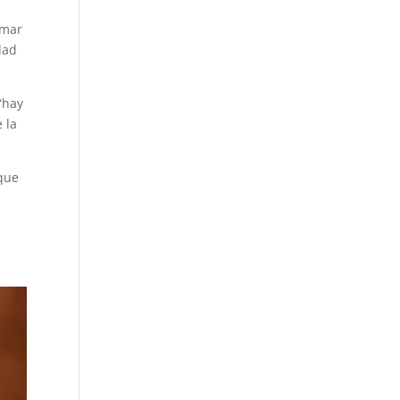
omar
dad
“hay
 la
 que
e