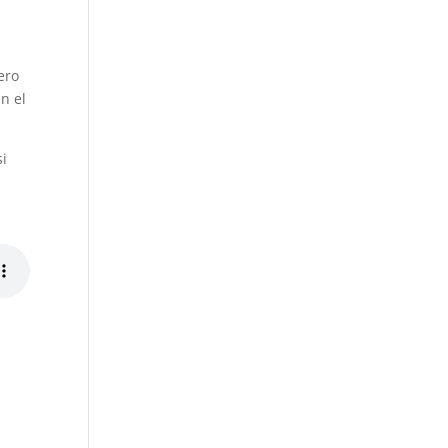
ero
n el
si