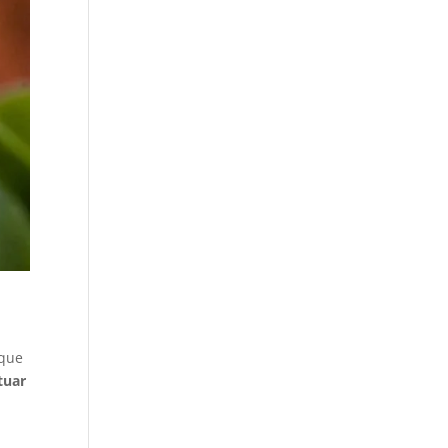
rque
tuar
e