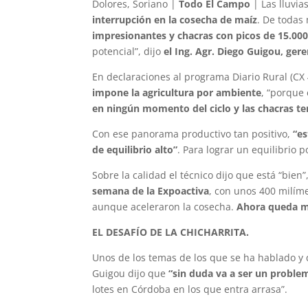
Dolores, Soriano |
Todo El Campo
| Las lluvia
interrupción en la cosecha de maíz
. De todas
impresionantes y chacras con picos de 15.000
potencial”, dijo
el Ing. Agr. Diego Guigou, ger
En declaraciones al programa Diario Rural (CX 
impone la agricultura por ambiente
, “porque
en ningún momento del ciclo y las chacras 
Con ese panorama productivo tan positivo,
“es
de equilibrio alto”
. Para lograr un equilibrio 
Sobre la calidad el técnico dijo que está “bie
semana de la Expoactiva
, con unos 400 milím
aunque aceleraron la cosecha.
Ahora queda m
EL DESAFÍO DE LA CHICHARRITA.
Unos de los temas de los que se ha hablado y
Guigou dijo que
“sin duda va a ser un probl
lotes en Córdoba en los que entra arrasa”.