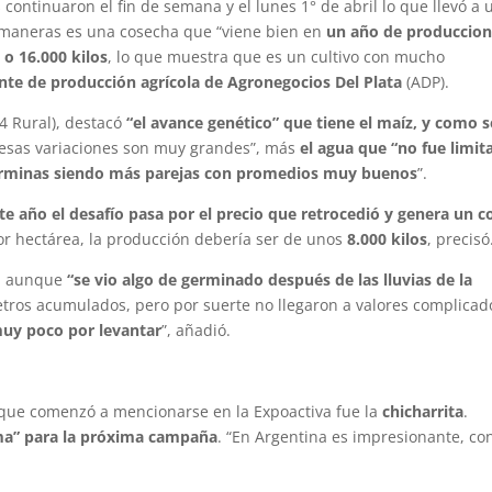
s continuaron el fin de semana y el lunes 1° de abril lo que llevó a 
 maneras es una cosecha que “viene bien en
un año de produccio
 o 16.000 kilos
, lo que muestra que es un cultivo con mucho
ente de producción agrícola de Agronegocios Del Plata
(ADP).
4 Rural), destacó
“el avance genético” que tiene el maíz, y como s
 esas variaciones son muy grandes”, más
el agua que “no fue limit
terminas siendo más parejas con promedios muy buenos
”.
te año el desafío pasa por el precio que retrocedió y genera un c
por hectárea, la producción debería ser de unos
8.000 kilos
, precisó
n”, aunque
“se vio algo de germinado después de las lluvias de la
etros acumulados, pero por suerte no llegaron a valores complicad
uy poco por levantar
”, añadió.
 que comenzó a mencionarse en la Expoactiva fue la
chicharrita
.
ema” para la próxima campaña
. “En Argentina es impresionante, co