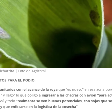
icharrita | Foto de Agritotal
TOS PARA EL PODIO.
anitarios con el avance de la roya
que “es nuevo” en esa zona po
r y llegó” lo que obligó a
ingresar a las chacras con avión “para ac
 Así y todo
“realmente se ven buenos potenciales, con sojas que s
 que enfocarse en la logística de la cosecha”
.