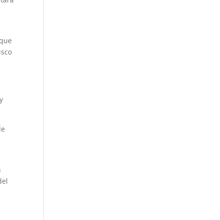
 que
isco
y
de
n
del