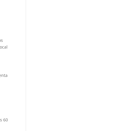
,
os
ocal
senta
s 60