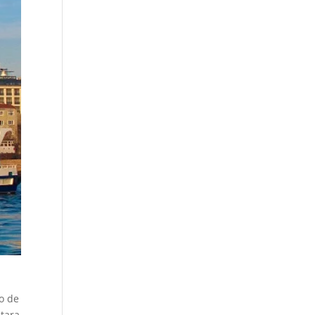
do de
ntara