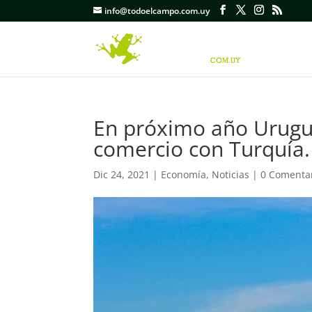
info@todoelcampo.com.uy
En próximo año Urugua
comercio con Turquía.
Dic 24, 2021
|
Economía
,
Noticias
|
0 Comenta