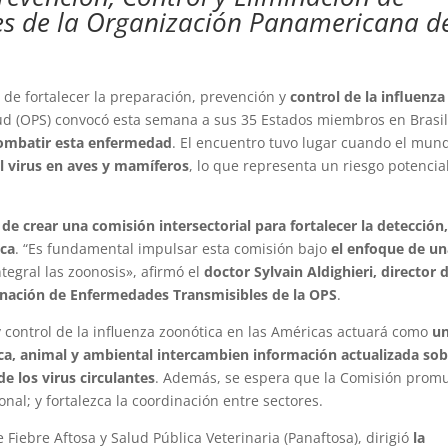
es de la Organización Panamericana d
o de fortalecer la preparación, prevención y
control de la influenza
lud (OPS) convocó esta semana a sus 35 Estados miembros en Brasi
combatir esta enfermedad
. El encuentro tuvo lugar cuando el mun
l virus en aves y mamíferos
, lo que representa un riesgo potencia
 de crear una comisión intersectorial para fortalecer la detección
ica
. “Es fundamental impulsar esta comisión bajo
el enfoque de u
tegral las zoonosis», afirmó el
doctor Sylvain Aldighieri, director 
inación de Enfermedades Transmisibles de la OPS
.
y control de la influenza zoonótica en las Américas actuará como
u
ca, animal y ambiental intercambien información actualizada so
de los virus circulantes
. Además, se espera que la Comisión prom
onal; y fortalezca la coordinación entre sectores.
Fiebre Aftosa y Salud Pública Veterinaria (Panaftosa), dirigió
la