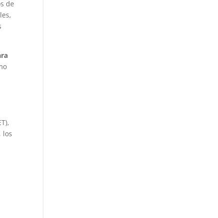
os de
les,
s
ara
omo
T),
 los