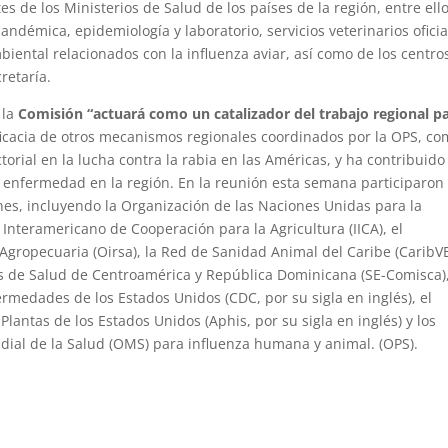
s de los Ministerios de Salud de los países de la región, entre ell
pandémica, epidemiología y laboratorio, servicios veterinarios oficia
iental relacionados con la influenza aviar, así como de los centro
retaría.
, la
Comisión “actuará como un catalizador del trabajo regional p
 eficacia de otros mecanismos regionales coordinados por la OPS, c
ctorial en la lucha contra la rabia en las Américas, y ha contribuido
ta enfermedad en la región. En la reunión esta semana participaron
es, incluyendo la Organización de las Naciones Unidas para la
o Interamericano de Cooperación para la Agricultura (IICA), el
gropecuaria (Oirsa), la Red de Sanidad Animal del Caribe (CaribVE
ros de Salud de Centroamérica y República Dominicana (SE-Comisca),
ermedades de los Estados Unidos (CDC, por su sigla en inglés), el
Plantas de los Estados Unidos (Aphis, por su sigla en inglés) y los
dial de la Salud (OMS) para influenza humana y animal. (OPS).