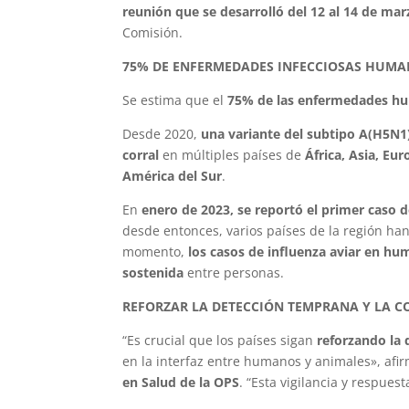
reunión que se desarrolló del 12 al 14 de mar
Comisión.
75% DE ENFERMEDADES INFECCIOSAS HUMAN
Se estima que el
75% de las enfermedades hu
Desde 2020,
una variante del subtipo A(H5N1)
corral
en múltiples países de
África, Asia, Eu
América del Sur
.
En
enero de 2023, se reportó el primer caso 
desde entonces, varios países de la región h
momento,
los casos de influenza aviar en h
sostenida
entre personas.
REFORZAR LA DETECCIÓN TEMPRANA Y LA C
“Es crucial que los países sigan
reforzando la 
en la interfaz entre humanos y animales», afi
en Salud de la OPS
. “Esta vigilancia y respues