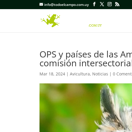
info@todoelcampo.com.uy
OPS y países de las A
comisión intersectoria
Mar 18, 2024
|
Avicultura
,
Noticias
|
0 Coment