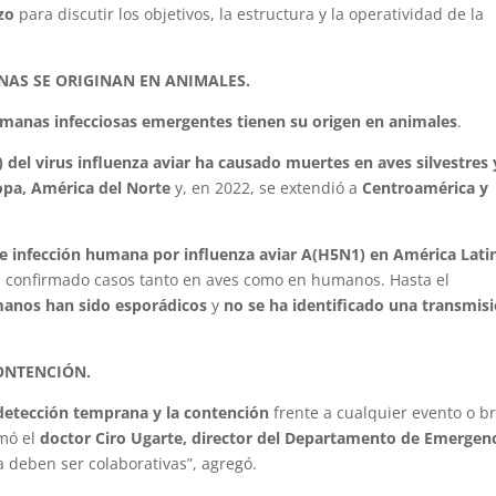
zo
para discutir los objetivos, la estructura y la operatividad de la
AS SE ORIGINAN EN ANIMALES.
manas infecciosas emergentes tienen su origen en animales
.
 del virus influenza aviar ha causado muertes en aves silvestres 
ropa, América del Norte
y, en 2022, se extendió a
Centroamérica y
de infección humana por influenza aviar A(H5N1) en América Lati
an confirmado casos tanto en aves como en humanos. Hasta el
umanos han sido esporádicos
y
no se ha identificado una transmis
ONTENCIÓN.
detección temprana y la contención
frente a cualquier evento o b
rmó el
doctor Ciro Ugarte, director del Departamento de Emergen
ta deben ser colaborativas”, agregó.