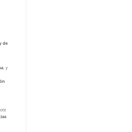
y de
na
, y
ión
rote
cias