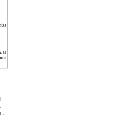
d
al
n.
e