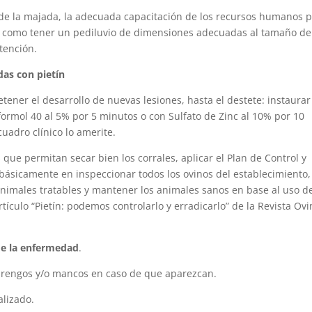
as de la majada, la adecuada capacitación de los recursos humanos 
 así como tener un pediluvio de dimensiones adecuadas al tamaño de
tención.
das con pietín
tener el desarrollo de nuevas lesiones, hasta el destete: instaurar
formol 40 al 5% por 5 minutos o con Sulfato de Zinc al 10% por 10
cuadro clínico lo amerite.
 que permitan secar bien los corrales, aplicar el Plan de Control y
e básicamente en inspeccionar todos los ovinos del establecimiento,
 animales tratables y mantener los animales sanos en base al uso d
tículo “Pietín: podemos controlarlo y erradicarlo” de la Revista Ov
de la enfermedad
.
 rengos y/o mancos en caso de que aparezcan.
alizado.