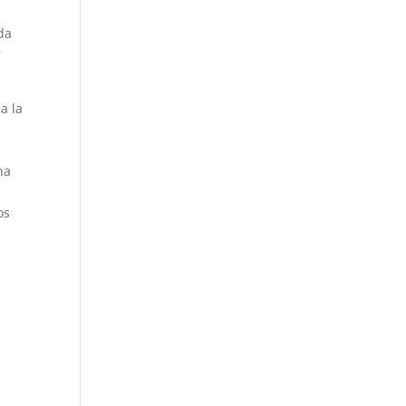
da
r
a la
n
na
os