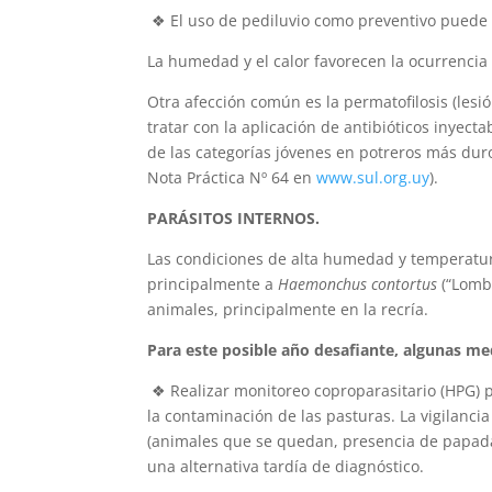
❖ El uso de pediluvio como preventivo puede 
La humedad y el calor favorecen la ocurrencia
Otra afección común es la permatofilosis (lesi
tratar con la aplicación de antibióticos inyect
de las categorías jóvenes en potreros más duro
Nota Práctica Nº 64 en
www.sul.org.uy
).
PARÁSITOS INTERNOS.
Las condiciones de alta humedad y temperatur
principalmente a
Haemonchus contortus
(“Lombr
animales, principalmente en la recría.
Para este posible año desafiante, algunas me
❖ Realizar monitoreo coproparasitario (HPG) pe
la contaminación de las pasturas. La vigilanci
(animales que se quedan, presencia de papada
una alternativa tardía de diagnóstico.