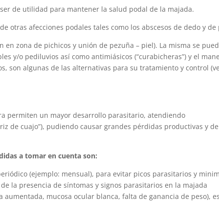
ser de utilidad para mantener la salud podal de la majada.
 de otras afecciones podales tales como los abscesos de dedo y de 
ón en zona de pichicos y unión de pezuña – piel). La misma se pue
ables y/o pediluvios así como antimiásicos (“curabicheras”) y el man
s, son algunas de las alternativas para su tratamiento y control (v
a permiten un mayor desarrollo parasitario, atendiendo
iz de cuajo”), pudiendo causar grandes pérdidas productivas y de
didas a tomar en cuenta son:
riódico (ejemplo: mensual), para evitar picos parasitarios y mini
a de la presencia de síntomas y signos parasitarios en la majada
 aumentada, mucosa ocular blanca, falta de ganancia de peso), e