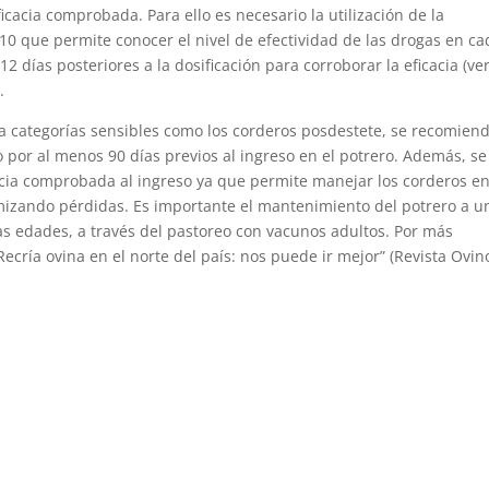
icacia comprobada. Para ello es necesario la utilización de la
 10 que permite conocer el nivel de efectividad de las drogas en ca
 días posteriores a la dosificación para corroborar la eficacia (ve
.
a categorías sensibles como los corderos posdestete, se recomiend
o por al menos 90 días previos al ingreso en el potrero. Además, se
cacia comprobada al ingreso ya que permite manejar los corderos e
izando pérdidas. Es importante el mantenimiento del potrero a u
s edades, a través del pastoreo con vacunos adultos. Por más
“Recría ovina en el norte del país: nos puede ir mejor” (Revista Ovin