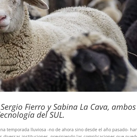
s Sergio Fierro y Sabina La Cava, ambos
Tecnología del SUL.
na temporada lluviosa -no de ahora sino desde el año pasado- ha
las diversas instituciones, previniendo las complicaciones que pued