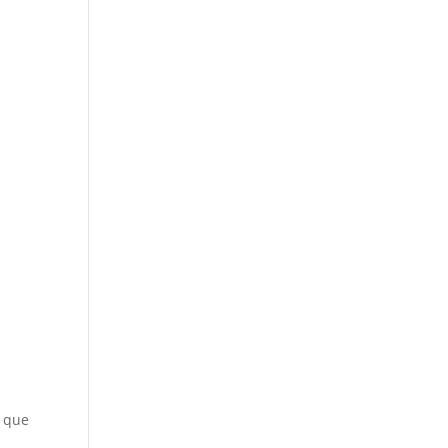
s
a que