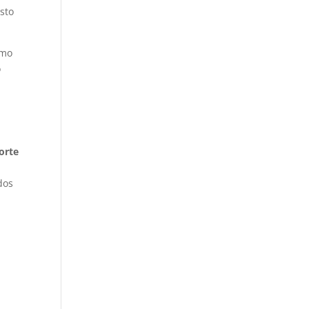
sto
mo
o
orte
dos