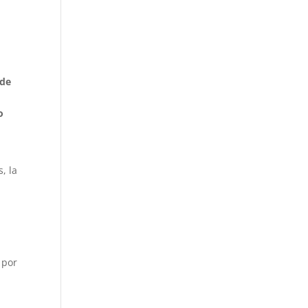
 de
o
, la
 por