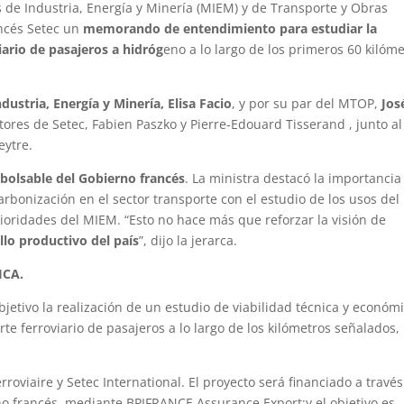
s de Industria, Energía y Minería (MIEM) y de Transporte y Obras
ancés Setec un
memorando de entendimiento para estudiar la
iario de pasajeros a hidróg
eno a lo largo de los primeros 60 kilóm
dustria, Energía y Minería, Elisa Facio
, y por su par del MTOP,
Jos
ectores de Setec, Fabien Paszko y Pierre-Edouard Tisserand , junto al
eytre.
bolsable del Gobierno francés
. La ministra destacó la importancia
arbonización en el sector transporte con el estudio de los usos del
ioridades del MIEM. “Esto no hace más que reforzar la visión de
llo productivo del país
”, dijo la jerarca.
ICA.
tivo la realización de un estudio de viabilidad técnica y económ
te ferroviario de pasajeros a lo largo de los kilómetros señalados,
roviaire y Setec International. El proyecto será financiado a travé
o francés, mediante BPIFRANCE Assurance Export;y el objetivo es