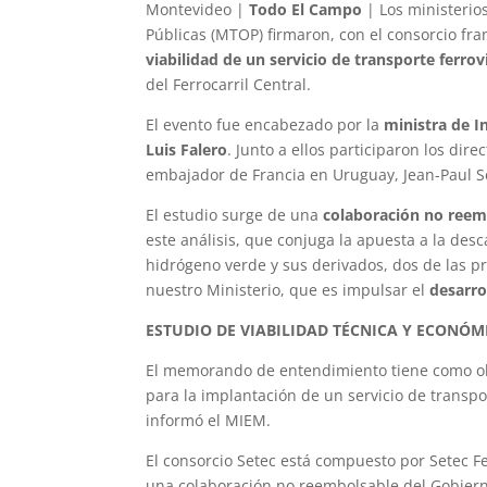
Montevideo |
Todo El Campo
| Los ministerio
Públicas (MTOP) firmaron, con el consorcio fr
viabilidad de un servicio de transporte ferrov
del Ferrocarril Central.
El evento fue encabezado por la
ministra de In
Luis Falero
. Junto a ellos participaron los dir
embajador de Francia en Uruguay, Jean-Paul S
El estudio surge de una
colaboración no reem
este análisis, que conjuga la apuesta a la desc
hidrógeno verde y sus derivados, dos de las pr
nuestro Ministerio, que es impulsar el
desarro
ESTUDIO DE VIABILIDAD TÉCNICA Y ECONÓM
El memorando de entendimiento tiene como obje
para la implantación de un servicio de transpor
informó el MIEM.
El consorcio Setec está compuesto por Setec Fer
una colaboración no reembolsable del Gobiern