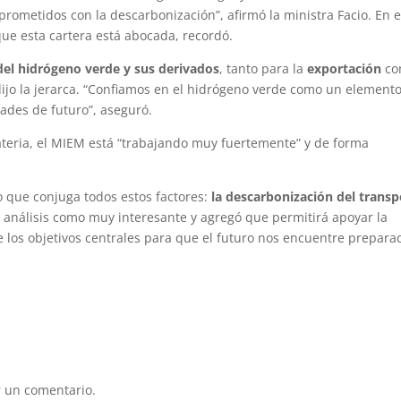
rometidos con la descarbonización”, afirmó la ministra Facio. En e
que esta cartera está abocada, recordó.
del hidrógeno verde y sus derivados
, tanto para la
exportación
co
dijo la jerarca. “Confiamos en el hidrógeno verde como un element
ades de futuro”, aseguró.
materia, el MIEM está “trabajando muy fuertemente” y de forma
jo que conjuga todos estos factores:
la descarbonización del transp
 al análisis como muy interesante y agregó que permitirá apoyar la
 los objetivos centrales para que el futuro nos encuentre prepara
 un comentario.