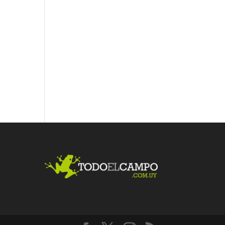
Fac
Twit
Link
ebo
ter
edI
ok
n
Me
gust
a