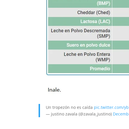
Un tropezón no es caída
pic.twitter.com/y
— justino zavala (@zavala_justino)
Decembe