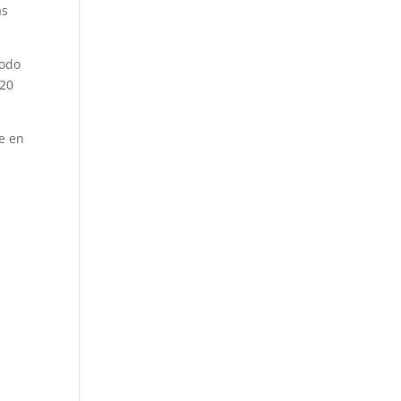
as
modo
020
he en