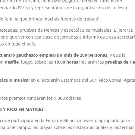
o interino de Turismo, Remo Monzeglio; el director Turismo de
eonardo Pérez; y representantes de la organización de la fiesta.
e familia que brinda muchas fuentes de trabajo”.
jineteadas, pruebas de riendas y espectáculos musicales. El jerarca
iene que ver con esa clase de jornadas e informó que esa secretar
s en todo el país.
ncuentro gauchesco empleará a más de 200 personas
, y que la
un
desfile
, luego, sobre las
19.00 horas
iniciarán las
pruebas de ri
.
táculo musical
en el actuarán Estampas del Sur, Nico Conca, Ágata
 los premios rondarán los 1.000 dólares
 Y RICO EN MATICES”.
o que participará en la Feria de Milán, un evento apropiado para
rabajo de campo, las playas sobre las costas nacionales y las termas