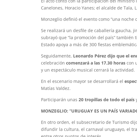
El acto contó con la participación del ministr
Canelones, Horacio Yanes; el alcalde de Tala, L
Monzeglio definió el evento como “una noche d
Se realizará un desfile de caballería gaucha, 
subrayó que “la promoción del país” también t
Estado apoya a más de 300 fiestas emblemática
Seguidamente,
Leonardo Pérez dijo que el e
celebración
comenzará a las 17.30 horas
con 
y un espectáculo musical cerrará la actividad
En el escenario mayor se desarrollará el
espec
Matías Valdez.
Participarán unas
20 tropillas de todo el país
y
MONZEGLIO: “URUGUAY ES UN PAÍS VARIADO
En otro orden, el subsecretario de Turismo dij
difundir la cultura, el carnaval uruguayo, el t
entre otros puntos de interés.