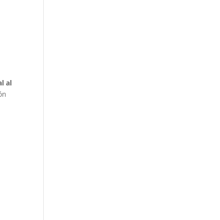
l al
ión