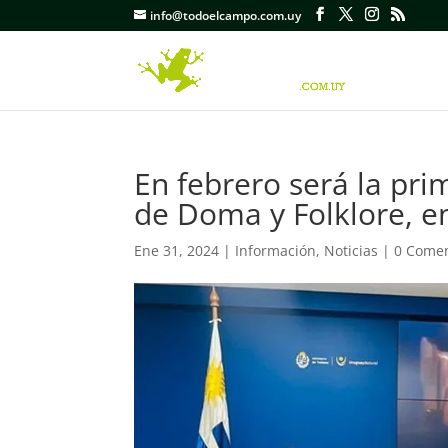
info@todoelcampo.com.uy
En febrero será la pr
de Doma y Folklore, en
Ene 31, 2024
|
Información
,
Noticias
|
0 Comen