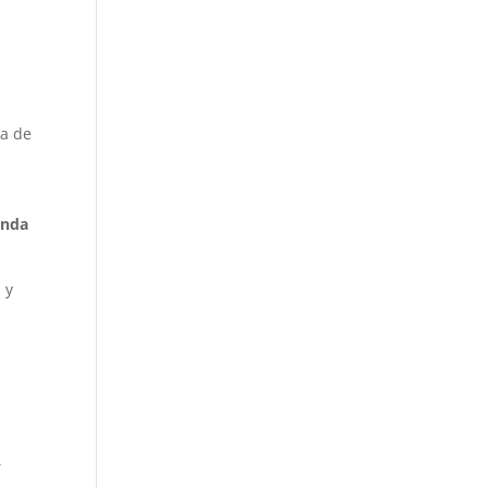
ía de
enda
 y
,