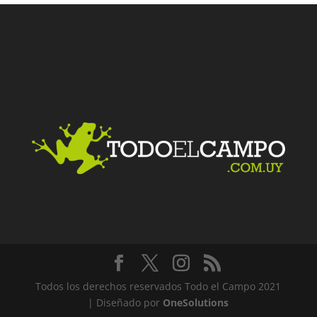
Facebook
Twitter
LinkedIn
Me gusta
Todos los derechos reservados Todo el Campo 2021
| Diseñado por
OneSolutions