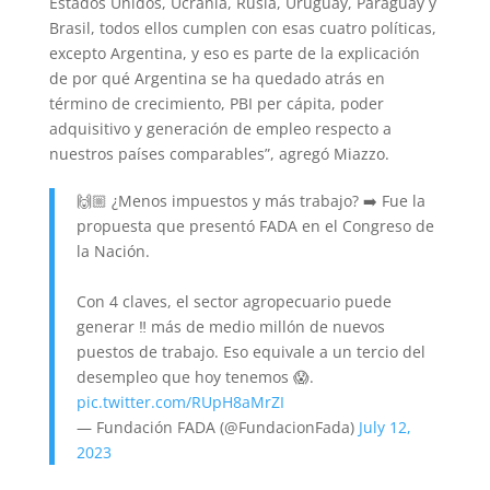
Estados Unidos, Ucrania, Rusia, Uruguay, Paraguay y
Brasil, todos ellos cumplen con esas cuatro políticas,
excepto Argentina, y eso es parte de la explicación
de por qué Argentina se ha quedado atrás en
término de crecimiento, PBI per cápita, poder
adquisitivo y generación de empleo respecto a
nuestros países comparables”, agregó Miazzo.
🙌🏼 ¿Menos impuestos y más trabajo? ➡️ Fue la
propuesta que presentó FADA en el Congreso de
la Nación.
Con 4 claves, el sector agropecuario puede
generar ‼️ más de medio millón de nuevos
puestos de trabajo. Eso equivale a un tercio del
desempleo que hoy tenemos 😱.
pic.twitter.com/RUpH8aMrZI
— Fundación FADA (@FundacionFada)
July 12,
2023