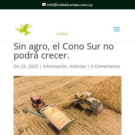
info@todoelcampo.com.uy
Sin agro, el Cono Sur no
podrá crecer.
Dic 22, 2023
|
Información
,
Noticias
|
0 Comentarios