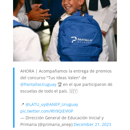
AHORA | Acompañamos la entrega de premios
del concurso "Tus Ideas Valen" de
@PantallaUruguay
🏆 en el que participaron 46
escuelas de todo el país. 🇺🇾
📍
@LATU_uy
@ANEP_Uruguay
pic.twitter.com/Rh9QiEVl0P
— Dirección General de Educación Inicial y
Primaria (@primaria_anep)
December 21, 2023