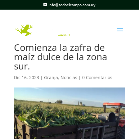
info@todoelcampo.com.uy
Comienza la zafra de
maíz dulce de la zona
sur.
Dic 16, 2023
|
Granja
,
Noticias
|
0 Comentarios