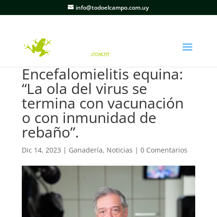
info@todoelcampo.com.uy
Encefalomielitis equina:
“La ola del virus se
termina con vacunación
o con inmunidad de
rebaño”.
Dic 14, 2023
|
Ganadería
,
Noticias
|
0 Comentarios