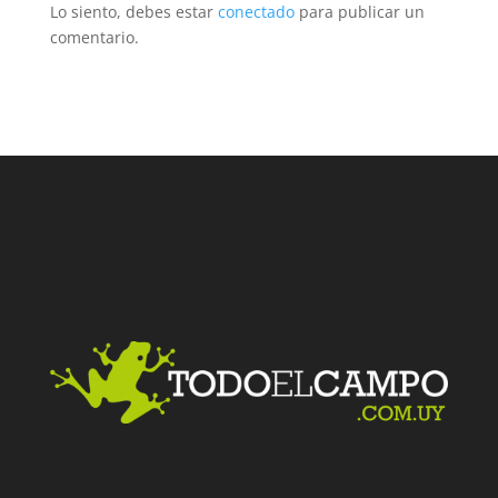
Lo siento, debes estar
conectado
para publicar un
comentario.
Facebook
Twitter
LinkedIn