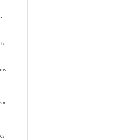
e
 la
anos
s a
es”.