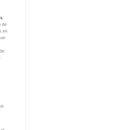
s,
o de
s en
son
 de
s
na
 el