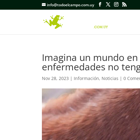
info@todoelcampo.com.uy
Imagina un mundo en q
enfermedades no teng
Nov 28, 2023
|
Información
,
Noticias
|
0 Comen