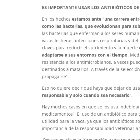
ES IMPORTANTE USAR LOS ANTIBIÓTICOS D
En los hechos
estamos ante “una carrera entr
como las bacterias, que evolucionan para sob
las bacterias que enferman a los seres human
vacas lecheras, infecciones respiratorias y del
claves para reducir el sufrimiento y la muerte
adaptarse a sus entornos con el tiempo
. Med
resistencia a los antimicrobianos, a veces pu
destinados a matarlos. A través de la selecció
propagarse”.
Eso no quiere decir que haya que dejar de usar
responsable y solo cuando sea necesario
”.
Hay muchos casos en que se los usa indebidame
medicamentos”. El uso de un antibiótico para t
utilidad para la vaca, ya que los antibióticos so
importancia de la responsabilidad veterinaria 
Por eso es clave la “prevención y uso respons