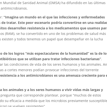
n Mundial de Sanidad Animal (OMSA) ha difundido en las últimas
s antimicrobianos.
or:
“Imagina un mundo en el que las infecciones y enfermedades
de tratar. Este peor escenario podría convertirse en una realida
rásitos desarrollen resistencia a los medicamentos que usamos par
ianos (RAM), se ha convertido en uno de los problemas de salud más
s existen y todos tenemos un papel que desempeñar en la lucha
o de los logros “más espectaculares de la humanidad” es la de lo
bióticos que se utilizan para tratar infecciones bacterianas”
.
rar las condiciones de vida de los seres humanos y los animales. A
as a cortes menores podían provocar infecciones del torrente
 resistencia a los antimicrobianos es una amenaza creciente para 
a los animales y a los seres humanos a vivir vidas más largas y
la pregunta que corresponde plantear, porque “muchos de estos
o su eficacia a medida que los microbios previamente susceptibl
icos) se vuelven resistentes”.