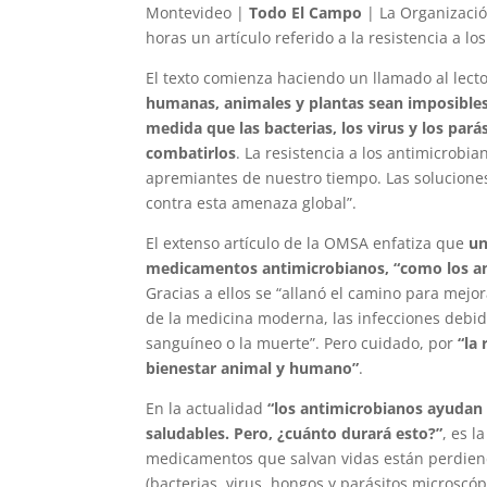
Montevideo |
Todo El Campo
| La Organizació
horas un artículo referido a la resistencia a lo
El texto comienza haciendo un llamado al lect
humanas, animales y plantas sean imposibles 
medida que las bacterias, los virus y los pa
combatirlos
. La resistencia a los antimicrob
apremiantes de nuestro tiempo. Las solucione
contra esta amenaza global”.
El extenso artículo de la OMSA enfatiza que
un
medicamentos antimicrobianos, “como los anti
Gracias a ellos se “allanó el camino para mejo
de la medicina moderna, las infecciones debid
sanguíneo o la muerte”. Pero cuidado, por
“la
bienestar animal y humano”
.
En la actualidad
“los antimicrobianos ayudan 
saludables. Pero, ¿cuánto durará esto?”
, es 
medicamentos que salvan vidas están perdiend
(bacterias, virus, hongos y parásitos microscóp