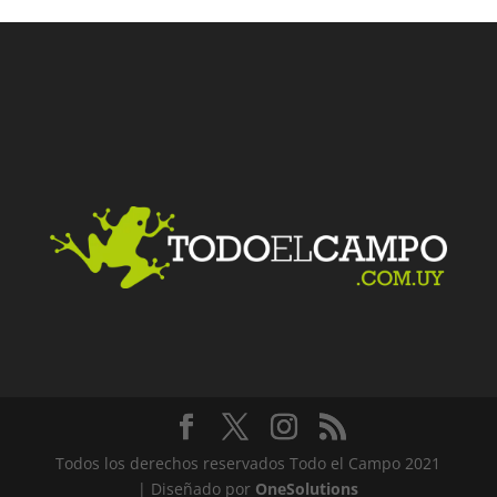
Facebook
Twitter
LinkedIn
Me gusta
Todos los derechos reservados Todo el Campo 2021
| Diseñado por
OneSolutions